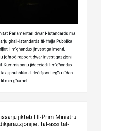
umitat Parlamentari dwar l-Istandards ma
ju għall-Istandards fil-Ħajja Pubblika
nijiet li m’għandux jinvestiga lmenti.
u joħroġ rapport dwar investigazzjoni,
kk il-Kummissarju jiddeċiedi li m’għandux
tax jippubblika d-deċiżjoni tiegħu f’dan
a lil min għamel…
ssarju jikteb lill-Prim Ministru
ikjarazzjonijiet tal-assi tal-