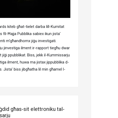
ds kiteb għat-tielet darba lill-Kumitat
 fil-Ħajja Pubblika sabiex ikun jista’
lmenti m’għandhomx jiġu investigati.
 jinvestiga ilment ir-rapport tiegħu dwar
jiġi ppubblikat. Biss, jekk il-Kummissarju
stiga ilment, huwa ma jistax jippubblika d-
. Jista’ biss jibgħatha lil min għamel l-
ġdid għas-sit elettroniku tal-
arju