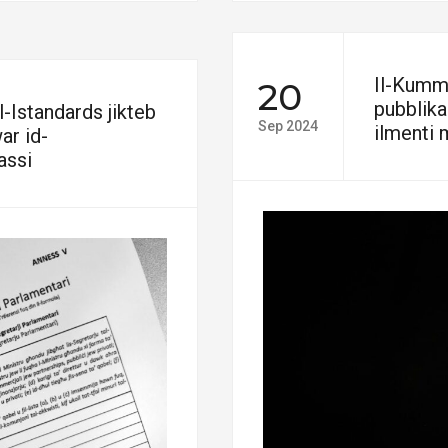
Il-Kummis
20
pubblikaz
-Istandards jikteb
Sep 2024
ilmenti 
ar id-
-assi