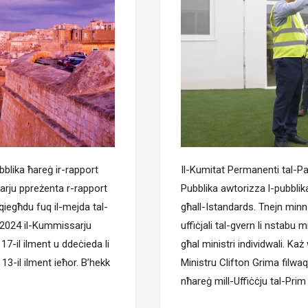
bblika ħareġ ir-rapport
Il-Kumitat Permanenti tal-Pa
rju ppreżenta r-rapport
Pubblika awtorizza l-pubblika
r qiegħdu fuq il-mejda tal-
għall-Istandards. Tnejn minn 
-2024 il-Kummissarju
uffiċjali tal-gvern li nstabu
17-il ilment u ddeċieda li
għal ministri individwali. Ka
13-il ilment ieħor. B’hekk
Ministru Clifton Grima filwaqt 
nħareġ mill-Uffiċċju tal-Prim M