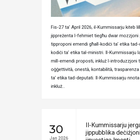
Fis-27 ta’ April 2026, il-Kummissarju kiteb li
jippreżenta l-fehmiet tiegħu dwar mozzjoni p
tipproponi emendi għall-kodiċi ta’ etika tad-
kodiċi ta’ etika tal-ministri. Il-Kummissarju
mill-emendi proposti, inkluż l-introduzzjoni ta
oġġettività, onestà, kontabilità, trasparenza 
ta’ etika tad-deputati. Il-Kummissarju nnota 
inkluż…
Il-Kummissarju jerga’
30
jippubblika deċiżjon
Jan 2026