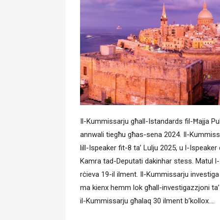
Il-Kummissarju għall-Istandards fil-Ħajja Pu
annwali tiegħu għas-sena 2024. Il-Kummissa
lill-Ispeaker fit-8 ta’ Lulju 2025, u l-Ispeake
Kamra tad-Deputati dakinhar stess. Matul l
rċieva 19-il ilment. Il-Kummissarju investiga 
ma kienx hemm lok għall-investigazzjoni ta’ 
il-Kummissarju għalaq 30 ilment b’kollox….