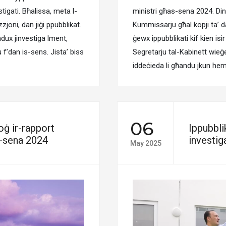
tigati. Bħalissa, meta l-
ministri għas-sena 2024. Din 
oni, dan jiġi ppubblikat.
Kummissarju għal kopji ta’ da
ndux jinvestiga lment,
ġewx ippubblikati kif kien isi
 f’dan is-sens. Jista’ biss
Segretarju tal-Kabinett wieġeb 
iddeċieda li għandu jkun h
06
oġ ir-rapport
Ippubbli
s-sena 2024
investig
May 2025