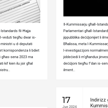
Il-Kummissarju għall-Istandar
-Istandards fil-Ħajja
Parlamentari għall-Istandards
il-veduti tiegħu dwar is-
jippubblika deċiżjonijiet li i
l-ministri u d-deputati
Bħalissa, meta l-Kummissarju
et korrispondenza li bdiet
l-investigazzjoni normalment 
stri għas-sena 2023 ma
jiddeċiedi li m’għandux jinve
kif kien ilu jsir għal
deċiżjoni tiegħu f’dan is-sens
nistru…
ilment…
17
Indirizz 
Kummiss
Jun 2024