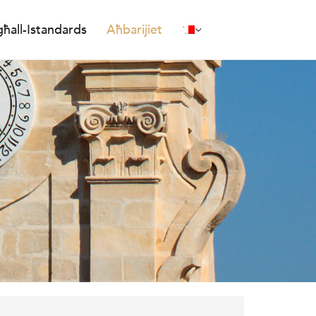
ħall-Istandards
Aħbarijiet