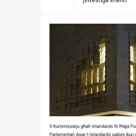
jinvestiga lmenti
Il-Kummissarju għall-Istandards fil-Ħajja Pub
Parlamentari dwar l-Istandards sabiex ikun ji