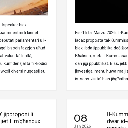
ll-Ispeaker biex
arlamentari li kienet
Fis-16 ta’ Marzu 2026, il-K
deputati parlamentari u l-
laqax proposta tal-Kummissar
 laqa’ b’sodisfazzjon uħud
biex jibda jippubblika deċiżjo
l-valuri ta’ lealtà,
Bħalissa, meta l-Kummissarj
u kunfidenzjalità fil-kodiċi
dan jiġi ppubblikat. Biss, je
wkoll diversi nuqqasijiet,
jinvestiga lment, huwa ma jis
is-sens. Jista’ biss jibgħath
 jipproponi li
Il-Kummi
08
ijiet li m’għandux
dwar id-d
Jan 2026