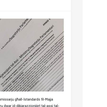
missarju għall-Istandards fil-Ħajja
ru dwar id-dikjarazzjonijiet tal-assi tal-