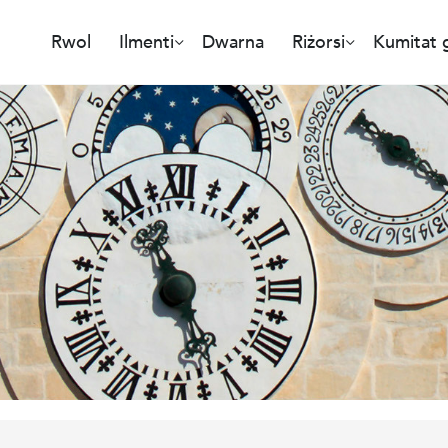
Rwol
Ilmenti
Dwarna
Riżorsi
Kumitat g