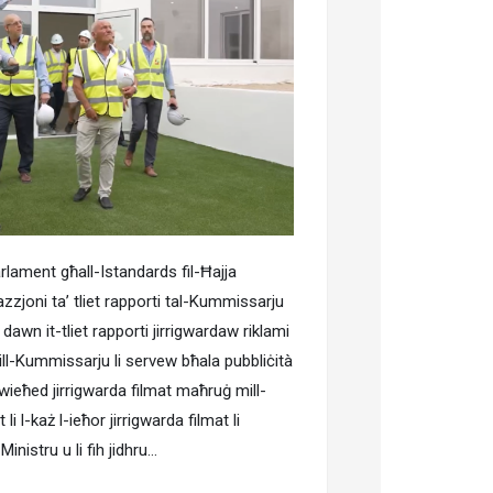
rlament għall-Istandards fil-Ħajja
zzjoni ta’ tliet rapporti tal-Kummissarju
dawn it-tliet rapporti jirrigwardaw riklami
 mill-Kummissarju li servew bħala pubbliċità
ż wieħed jirrigwarda filmat maħruġ mill-
li l-każ l-ieħor jirrigwarda filmat li
inistru u li fih jidhru…