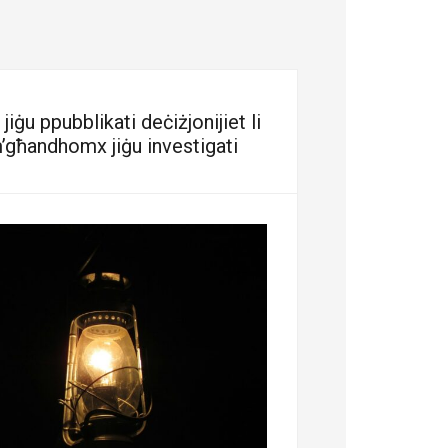
iġu ppubblikati deċiżjonijiet li
’għandhomx jiġu investigati