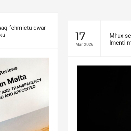
ssaq fehmietu dwar
17
iku
Mhux se j
lmenti m
Mar 2026