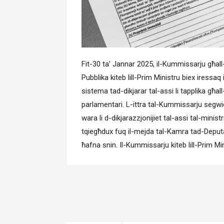
Fit-30 ta’ Jannar 2025, il-Kummissarju għall
Pubblika kiteb lill-Prim Ministru biex iressaq 
sistema tad-dikjarar tal-assi li tapplika għal
parlamentari. L-ittra tal-Kummissarju segwi
wara li d-dikjarazzjonijiet tal-assi tal-mini
tqiegħdux fuq il-mejda tal-Kamra tad-Deputati 
ħafna snin. Il-Kummissarju kiteb lill-Prim Mi