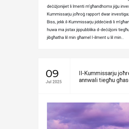
deċiżjonijiet li lmenti m’għandhomx jiġu inves
Kummissarju joħroġ rapport dwar investigazzj
Biss, jekk il-Kummissarju jiddeċiedi li m’għa
huwa ma jistax jippubblika d-deċiżjoni tiegħu
jibgħatha lil min għamel l-ilment u lil min…
09
Il-Kummissarju joħr
annwali tiegħu għa
Jul 2025