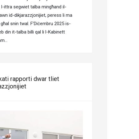
l-ittra segwiet talba mingħand il-
wn id-dikjarazzjonijiet, peress li ma
r għal snin twal. F’Diċembru 2025 is-
din it-talba billi qal li l-Kabinett
emm…
kati rapporti dwar tliet
azzjonijiet