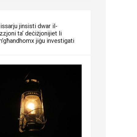
sarju jinsisti dwar il-
zjoni ta’ deċiżjonijiet li
m’għandhomx jiġu investigati