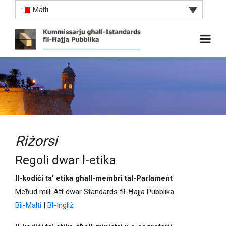
Malti
Riżorsi
Regoli dwar l-etika
Il-kodiċi ta’ etika għall-membri tal-Parlament
Meħud mill-Att dwar Standards fil-Ħajja Pubblika
Bil-Malti
|
Bl-Ingliż