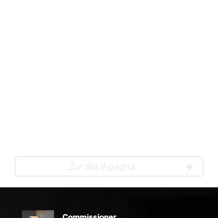
Jistgħu jinteressawk
Rapporti tal-Kummissarju
dwar investigazzjonijiet
Żur din il-paġna