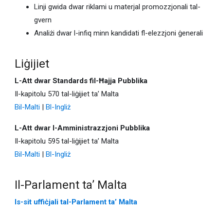
Linji gwida dwar riklami u materjal promozzjonali tal-
gvern
Analiżi dwar l-infiq minn kandidati fl-elezzjoni ġenerali
Liġijiet
L-Att dwar Standards fil-Ħajja Pubblika
Il-kapitolu 570 tal-liġijiet ta’ Malta
Bil-Malti
|
Bl-Ingliż
L-Att dwar l-Amministrazzjoni Pubblika
Il-kapitolu 595 tal-liġijiet ta’ Malta
Bil-Malti
|
Bl-Ingliż
Il-Parlament ta’ Malta
Is-sit uffiċjali tal-Parlament ta’ Malta