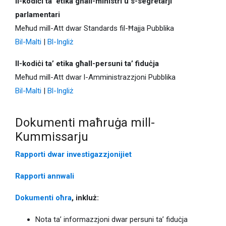
Il-kodiċi ta’ etika għall-ministri u s-segretarji
parlamentari
Meħud mill-Att dwar Standards fil-Ħajja Pubblika
Bil-Malti
|
Bl-Ingliż
Il-kodiċi ta’ etika għall-persuni ta’ fiduċja
Meħud mill-Att dwar l-Amministrazzjoni Pubblika
Bil-Malti
|
Bl-Ingliż
Dokumenti maħruġa mill-
Kummissarju
Rapporti dwar investigazzjonijiet
Rapporti annwali
Dokumenti oħra
, inkluż:
Nota ta’ informazzjoni dwar persuni ta’ fiduċja