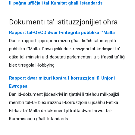
Il-paġna uffiċjali tal-Kumitat għall-Istandards
Dokumenti ta’ istituzzjonijiet oħra
Rapport tal-OECD dwar l-integrità pubblika f’Malta
Dan ir-rapport jipproponi miżuri għat-tisħiħ tal-integrità
pubblika f’Malta. Dawn jinkludu r-reviżjoni tal-kodiċijiet ta’
etika tal-ministri u d-deputati parlamentari, u t-tfassil ta’ liġi
biex tirregola l-lobbying.
Rapport dwar miżuri kontra l-korruzzjoni fl-Unjoni
Ewropea
Dan id-dokument jiddeskrivi inizjattivi li ttieħdu mill-pajjiżi
membri tal-UE biex irażżnu l-korruzzjoni u jsaħħu l-etika.
Fil-każ ta’ Malta d-dokument jittratta dwar l-irwol tal-
Kummissarju għall-Istandards.