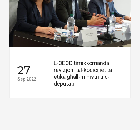
L-OECD tirrakkomanda
27
reviżjoni tal-kodiċijiet ta’
etika għall-ministri u d-
Sep 2022
deputati