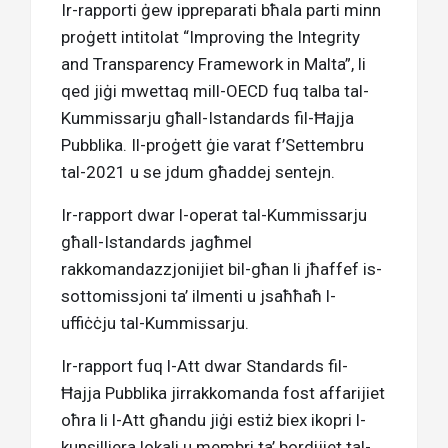
Ir-rapporti ġew ippreparati bħala parti minn
proġett intitolat “Improving the Integrity
and Transparency Framework in Malta”, li
qed jiġi mwettaq mill-OECD fuq talba tal-
Kummissarju għall-Istandards fil-Ħajja
Pubblika. Il-proġett ġie varat f’Settembru
tal-2021 u se jdum għaddej sentejn.
Ir-rapport dwar l-operat tal-Kummissarju
għall-Istandards jagħmel
rakkomandazzjonijiet bil-għan li jħaffef is-
sottomissjoni ta’ ilmenti u jsaħħaħ l-
uffiċċju tal-Kummissarju.
Ir-rapport fuq l-Att dwar Standards fil-
Ħajja Pubblika jirrakkomanda fost affarijiet
oħra li l-Att għandu jiġi estiż biex ikopri l-
kunsilliera lokali u membri ta’ bordijiet tal-