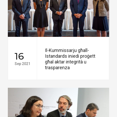
Il-Kummissarju għall-
16
Istandards iniedi proġett
għal aktar integrità u
Sep 2021
trasparenza