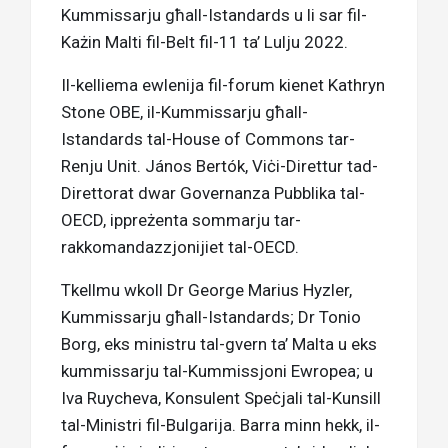
Kummissarju għall-Istandards u li sar fil-
Każin Malti fil-Belt fil-11 ta’ Lulju 2022.
Il-kelliema ewlenija fil-forum kienet Kathryn
Stone OBE, il-Kummissarju għall-
Istandards tal-House of Commons tar-
Renju Unit. János Bertók, Viċi-Direttur tad-
Direttorat dwar Governanza Pubblika tal-
OECD, ippreżenta sommarju tar-
rakkomandazzjonijiet tal-OECD.
Tkellmu wkoll Dr George Marius Hyzler,
Kummissarju għall-Istandards; Dr Tonio
Borg, eks ministru tal-gvern ta’ Malta u eks
kummissarju tal-Kummissjoni Ewropea; u
Iva Ruycheva, Konsulent Speċjali tal-Kunsill
tal-Ministri fil-Bulgarija. Barra minn hekk, il-