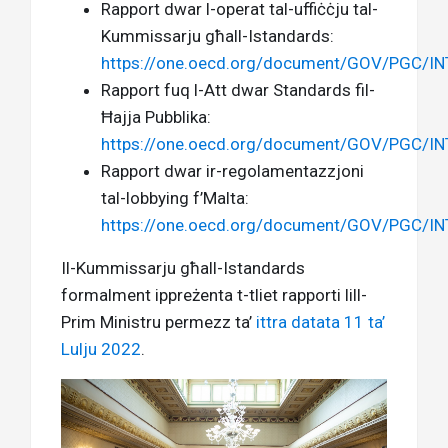
Rapport dwar l-operat tal-uffiċċju tal-
Kummissarju għall-Istandards:
https://one.oecd.org/document/GOV/PGC/IN
Rapport fuq l-Att dwar Standards fil-
Ħajja Pubblika:
https://one.oecd.org/document/GOV/PGC/IN
Rapport dwar ir-regolamentazzjoni
tal-lobbying f’Malta:
https://one.oecd.org/document/GOV/PGC/IN
Il-Kummissarju għall-Istandards
formalment ippreżenta t-tliet rapporti lill-
Prim Ministru permezz ta’
ittra datata 11 ta’
Lulju 2022
.