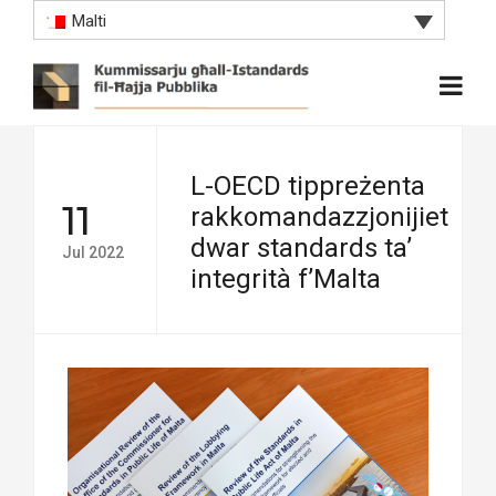
Malti
L-OECD tippreżenta
11
rakkomandazzjonijiet
dwar standards ta’
Jul 2022
integrità f’Malta