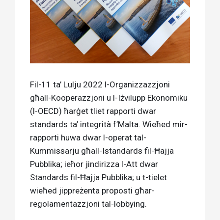
Fil-11 ta’ Lulju 2022 l-Organizzazzjoni
għall-Kooperazzjoni u l-Iżvilupp Ekonomiku
(l-OECD) ħarġet tliet rapporti dwar
standards ta’ integrità f’Malta. Wieħed mir-
rapporti huwa dwar l-operat tal-
Kummissarju għall-Istandards fil-Ħajja
Pubblika; ieħor jindirizza l-Att dwar
Standards fil-Ħajja Pubblika; u t-tielet
wieħed jippreżenta proposti għar-
regolamentazzjoni tal-lobbying.