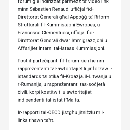
forum ġie indirizzat permezz ta’ video link
minn Sébastien Renaud, uffiċjal fid-
Direttorat Ġenerali għal Appoġġ ta’ Riformi
Strutturali fil-Kummissjoni Ewropea, u
Francesco Clementucci, uffiċjal fid-
Direttorat Ġenerali dwar Immigrazzjoni u
Affarijiet Interni tal-istess Kummissjoni.
Fost il-parteċipanti fil-forum kien hemm
rappreżentanti tal-awtoritajiet li jinforzaw l-
istandards ta’ etika fil-Kroazja, il-Litwanja u
r-Rumanija, u rappreżentanti tas-soċjetà
ċivili, korpi kostitwiti u awtoritajiet
indipendenti tal-istat f’Malta.
Ir-rapporti tal-OECD jistgħu jitniżżlu mil-
links t’hawn taħt.