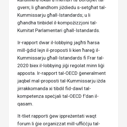
gvern; li għandhom jiżdiedu s-setgħat tal-
Kummissarju għall-Istandards; u li
għandha tinbidel il-kompożizzjoni tal-
Kumitat Parlamentari għall-Istandards.
Ir-rapport dwar il-lobbying jagħti ħarsa
mill-ġdid lejn il-proposti li kien ħareġ il-
Kummissarju għall-Istandards fi Frar tal-
2020 biex il-lobbying jiġi regolat minn liġi
apposta. Ir-rapport tal-OECD ġeneralment
jaqbel mal-proposti tal-Kummissarju iżda
jirrakkomanda xi tibdil fid-dawl tal-
kompetenza speċjali tal-OECD f’dan il-
qasam.
It-tliet rapporti ġew ippreżentati waqt
forum li ġie organizzat mill-uffiċċju tal-